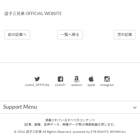
逗子三兄弟 OFFICIAL WEBSITE
前の記事へ
一覧へ戻る
次の記事
zushi3_OFFICIAL
zushi3+
amazon
apple
instagram
Support Menu
掲載されているすべてのコンテンツ
(記事、画像、音声データ、映像データ等)の無断転載を禁じます。
© 2026 逗子三兄弟 All Rigthts Reserverd. powered by
ETB RIGHTS
,
SKIYAKI.inc