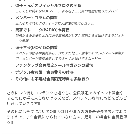
逗子三兄弟オフィシャルブログの閲覧
ここでしか読めないメンバーによる逗子三兄弟の活動を綴ったブログ
メンバー's コラムの閲覧
三人それぞれのよりディープな人間性が覗けるコラム
実家でトーーク(RADIO)の視聴
皆様からのお便りと共に逗子三兄弟がリアル実家からお届けするラジオト
ーク番組
逗子三歩(MOVIE)の閲覧
イベントの様子や裏側から、はたまた地元・湘南でのプライベート映像ま
で、メンバーが直接撮影してゆる～くお届けするムービー
ファンクラブ会員限定メールマガジンの受信
デジタル会員証／会員番号の付与
その他にも不定期会員限定特典も多数有り
さらには今後もコンテンツも増やし、会員限定でのイベント開催や
そこでしか手に入らないグッズなど、スペシャルな特典もどんどんご
用意していきます!!
その他にも全てにおいてORENCH FAMILYの方を最優先で考えており
ますので、まだ会員になられていない方は、是非この機会に会員登録
を!!