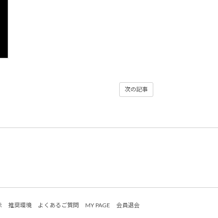
次の記事
示
推奨環境
よくあるご質問
MY PAGE
会員退会