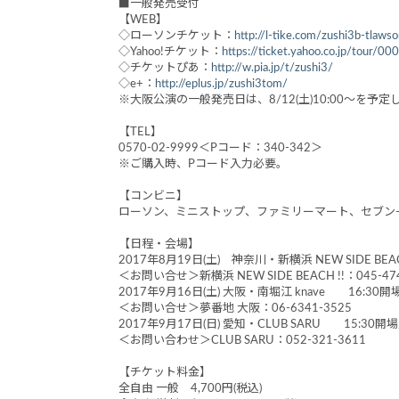
■一般発売受付
【WEB】
◇ローソンチケット：
http://l-tike.com/zushi3b-tlaws
◇Yahoo!チケット：
https://ticket.yahoo.co.jp/tour/0
◇チケットぴあ：
http://w.pia.jp/t/zushi3/
◇e+：
http://eplus.jp/zushi3tom/
※大阪公演の一般発売日は、8/12(土)10:00～を予
【TEL】
0570-02-9999＜Pコード：340-342＞
※ご購入時、Pコード入力必要。
【コンビニ】
ローソン、ミニストップ、ファミリーマート、セブン
【日程・会場】
2017年8月19日(土) 神奈川・新横浜 NEW SIDE BEA
＜お問い合せ＞新横浜 NEW SIDE BEACH !!：045-474
2017年9月16日(土) 大阪・南堀江 knave 16:30開
＜お問い合せ＞夢番地 大阪：06-6341-3525
2017年9月17日(日) 愛知・CLUB SARU 15:30開場
＜お問い合わせ＞CLUB SARU：052-321-3611
【チケット料金】
全自由 一般 4,700円(税込)