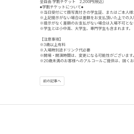
全自由 学割チケット 2,200円(税込)
●学割チケットについて●
※当日受付にて顔写真付きの学生証、またはご本人様
※上記提示がない場合は差額をお支払頂いた上での入
※提示がなく差額のお支払がない場合は入場不可とな
※学生とは小中高、大学生、専門学生も含まれます
【注意事項】
※3歳以上有料
※入場時別途ドリンク代必要
※開場・開演時間は、変更になる可能性がございます
※20歳未満のお客様へのアルコールご提供は、固く
前の記事へ